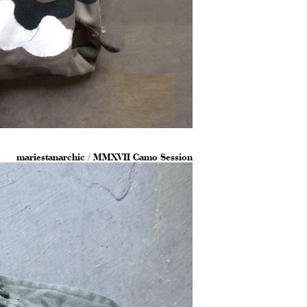
mariestanarchic / MMXVII Camo Session