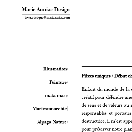
Marie Auniac Design
lavieartistique@marieauniac.com
Illustration
Pièces uniques / Début d
Peinture
Enfant du monde de la co
mata mari
créatif pour défendre une
de sens et de valeurs au s
Mariestanarchic
responsables et porteur
destructrice, il m’est a
Alpaga Nature
pour préserver notre planè