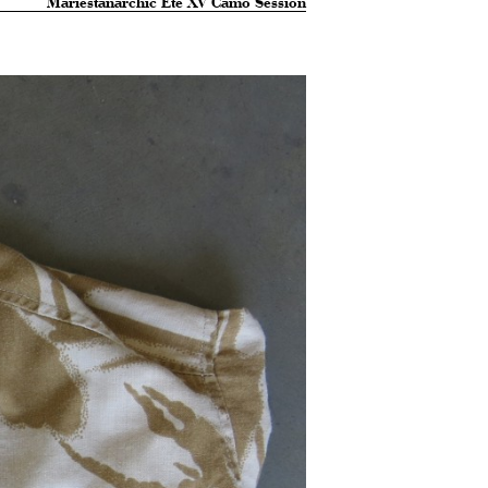
Mariestanarchic Été XV Camo Session